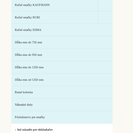
Ručné rezačky KAUFMANN
Ručné rezačky RUBI
Ručné rezačky EDMA
Dĺžka rezu do 750 mm
Dĺžka rezu do 950 mm
Dĺžka rezu do 1350 mm
Dĺžka rezu od 1350 mm
Rezné kolieska
Náhradné diely
Príslušenstvo pre rezačky
↓ Iné náradie pre obkladačov