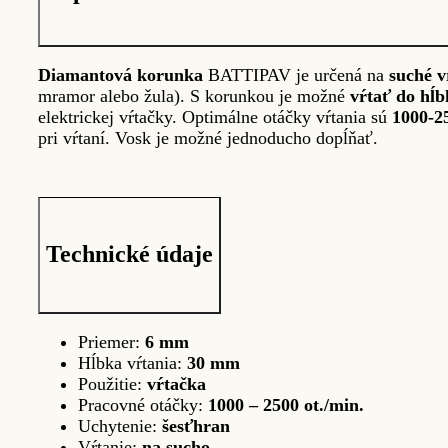
Diamantová korunka
BATTIPAV je určená na
suché v
mramor alebo žula). S korunkou je možné
vŕtať do hĺ
elektrickej vŕtačky. Optimálne otáčky vŕtania sú
1000-2
pri vŕtaní. Vosk je možné jednoducho dopĺňať.
Technické údaje
Priemer:
6 mm
Hĺbka vŕtania:
30 mm
Použitie:
vŕtačka
Pracovné otáčky:
1000 – 2500 ot./min.
Uchytenie:
šesťhran
Vŕtanie:
na sucho