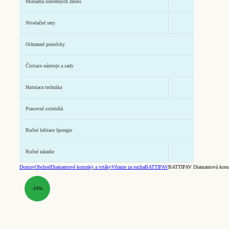
Miešadlá stavebných zmesí
Nivelačné sety
Ochranné pomôcky
Čistiace nástroje a sady
Hutniaca technika
Pracovné svietidlá
Ručné leštiace špongie
Ručné náradie
Domov
Obchod
Diamantové korunky a vrtáky
Vŕtanie za sucha
BATTIPAV
BATTIPAV Diamantová koru
-10%