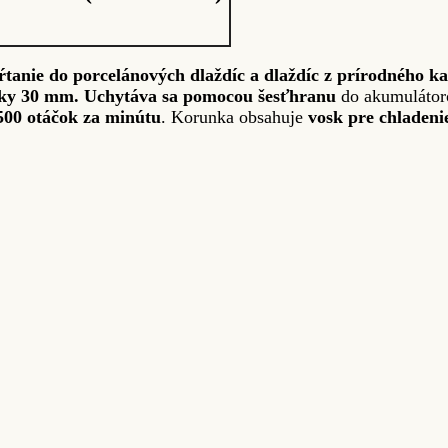
ŕtanie do porcelánových dlaždíc a dlaždíc z prírodného 
bky 30 mm.
Uchytáva sa pomocou šesťhranu
do akumulátor
500 otáčok za minútu
. Korunka obsahuje
vosk pre chladenie