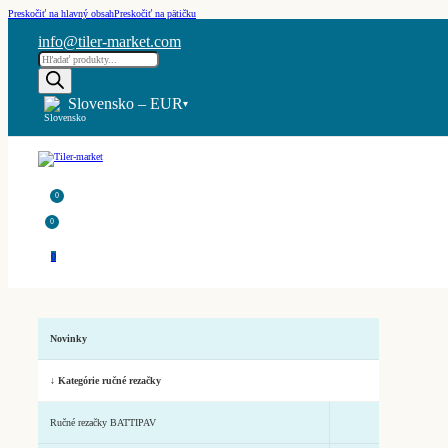
Preskočiť na hlavný obsah
Preskočiť na pätičku
info@tiler-market.com
Products
search
Slovensko – EUR
▾
0
0
0
Novinky
↓ Kategórie ručné rezačky
Ručné rezačky BATTIPAV