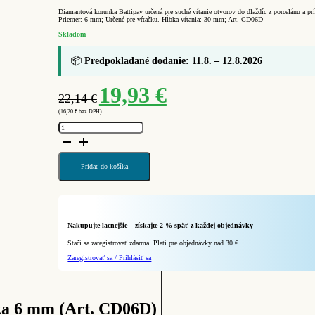
Diamantová korunka Battipav určená pre suché vŕtanie otvorov do dlaždíc z porcelánu a p
Priemer: 6 mm; Určené pre vŕtačku. Hĺbka vŕtania: 30 mm; Art. CD06D
Skladom
📦
Predpokladané dodanie: 11.8. – 12.8.2026
Pôvodná
Aktuálna
19,93
€
22,14
€
cena
cena
(
16,20
€
bez DPH)
bola:
je:
množstvo
22,14 €.
19,93 €.
BATTIPAV
Diamantová
korunka
6
mm
Pridať do košíka
(Art.
CD06D)
Nakupujte lacnejšie – získajte 2 % späť z každej objednávky
Stačí sa zaregistrovať zdarma. Platí pre objednávky nad 30 €.
Zaregistrovať sa / Prihlásiť sa
a 6 mm (Art. CD06D)