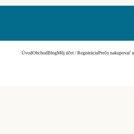
Úvod
Obchod
Blog
Môj účet / Registrácia
Prečo nakupovať u