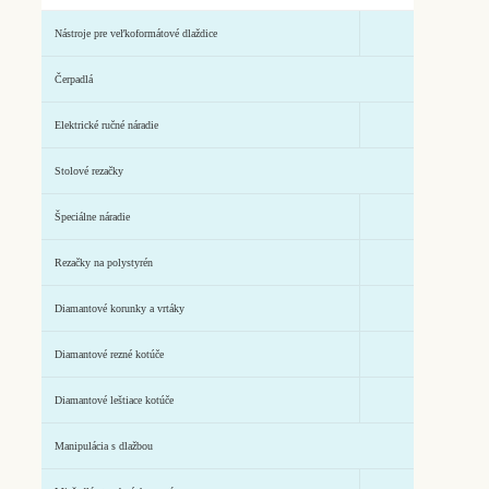
Nástroje pre veľkoformátové dlaždice
Čerpadlá
Elektrické ručné náradie
Stolové rezačky
Špeciálne náradie
Rezačky na polystyrén
Diamantové korunky a vrtáky
Diamantové rezné kotúče
Diamantové leštiace kotúče
Manipulácia s dlažbou