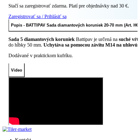
Stačí sa zaregistrovať zdarma. Platí pre objednávky nad 30 €.
Zaregistrovať sa / Prihlásiť sa
Popis - BATTIPAV Sada diamantových koruniek 20-70 mm (Art. H
Sada 5 diamantových koruniek
Battipav je určená na
suché vŕt
do hĺbky 50 mm.
Uchytáva sa pomocou závitu M14 na uhlovú 
Dodávané v praktickom kufríku.
Video
Kontakt