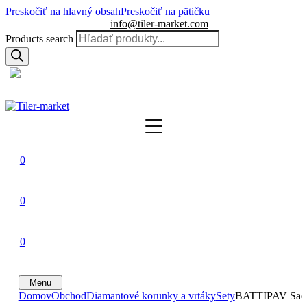
Preskočiť na hlavný obsah
Preskočiť na pätičku
info@tiler-market.com
Products search
Slovensko – EUR
▾
0
0
0
Menu
Domov
Obchod
Diamantové korunky a vrtáky
Sety
BATTIPAV Sada