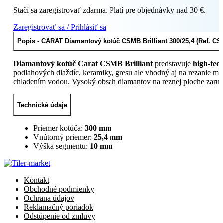
Stačí sa zaregistrovať zdarma. Platí pre objednávky nad 30 €.
Zaregistrovať sa / Prihlásiť sa
Popis - CARAT Diamantový kotúč CSMB Brilliant 300/25,4 (Ref. C
Diamantový kotúč Carat CSMB Brilliant
predstavuje
high-tech
podlahových dlaždíc, keramiky, gresu ale vhodný aj na rezanie m
chladením vodou. Vysoký obsah diamantov na reznej ploche zaručuj
Technické údaje
Priemer kotúča:
300 mm
Vnútorný priemer:
25,4 mm
Výška segmentu:
10 mm
Kontakt
Obchodné podmienky
Ochrana údajov
Reklamačný poriadok
Odstúpenie od zmluvy