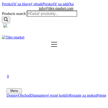
Preskočiť na hlavný obsah
Preskočiť na pätičku
info@tiler-market.com
Products search
Slovensko – EUR
▾
0
0
0
Menu
Domov
Obchod
Diamantové rezné kotúče
Rezanie za mokra
Prieme