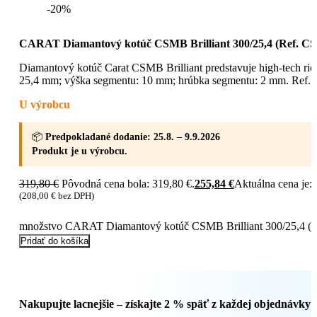
-20%
CARAT Diamantový kotúč CSMB Brilliant 300/25,4 (Ref. 
Diamantový kotúč Carat CSMB Brilliant predstavuje high-tech rieš
25,4 mm; výška segmentu: 10 mm; hrúbka segmentu: 2 mm. Re
U výrobcu
📦
Predpokladané dodanie: 25.8. – 9.9.2026
Produkt je u výrobcu.
319,80
€
Pôvodná cena bola: 319,80 €.
255,84
€
Aktuálna cena je: 
(
208,00
€
bez DPH)
množstvo CARAT Diamantový kotúč CSMB Brilliant 300/25,4 
Pridať do košíka
Nakupujte lacnejšie – získajte 2 % späť z každej objednávky