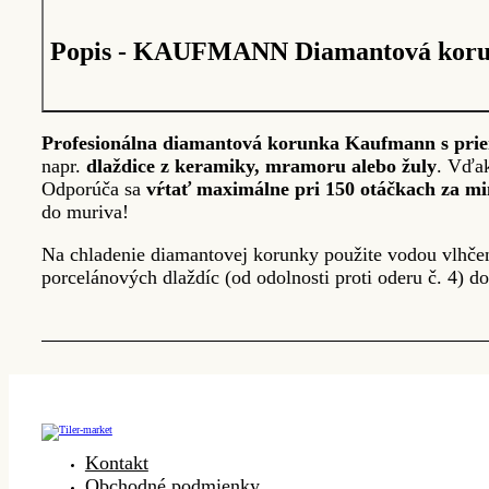
Popis - KAUFMANN Diamantová korunk
Profesionálna diamantová korunka Kaufmann s pr
napr.
dlaždice z keramiky, mramoru alebo žuly
. Vďak
Odporúča sa
vŕtať maximálne pri 150 otáčkach za m
do muriva!
Na chladenie diamantovej korunky použite vodou vlhče
porcelánových dlaždíc (od odolnosti proti oderu č. 4) do
Kontakt
Obchodné podmienky