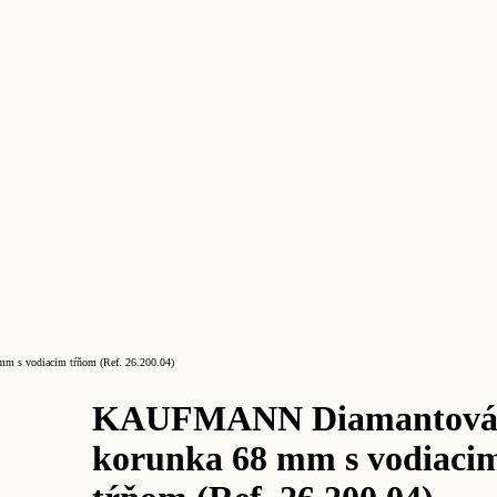
s vodiacim tŕňom (Ref. 26.200.04)
KAUFMANN Diamantov
korunka 68 mm s vodiaci