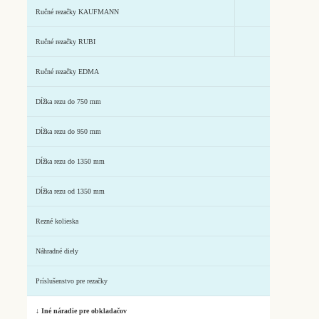
Ručné rezačky KAUFMANN
Ručné rezačky RUBI
Ručné rezačky EDMA
Dĺžka rezu do 750 mm
Dĺžka rezu do 950 mm
Dĺžka rezu do 1350 mm
Dĺžka rezu od 1350 mm
Rezné kolieska
Náhradné diely
Príslušenstvo pre rezačky
↓ Iné náradie pre obkladačov