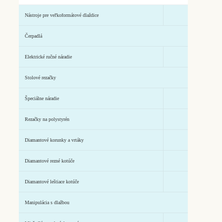
Nástroje pre veľkoformátové dlaždice
Čerpadlá
Elektrické ručné náradie
Stolové rezačky
Špeciálne náradie
Rezačky na polystyrén
Diamantové korunky a vrtáky
Diamantové rezné kotúče
Diamantové leštiace kotúče
Manipulácia s dlažbou