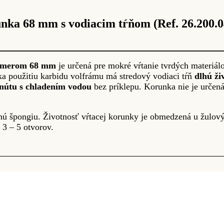
a 68 mm s vodiacim tŕňom (Ref. 26.200.0
iemerom 68 mm
je určená pre mokré vŕtanie tvrdých materiálo
a použitiu karbidu volfrámu má stredový vodiaci tŕň
dlhú ži
inútu s chladením vodou
bez príklepu. Korunka nie je určená
nú špongiu. Životnosť vŕtacej korunky je obmedzená u žulov
 3 – 5 otvorov.