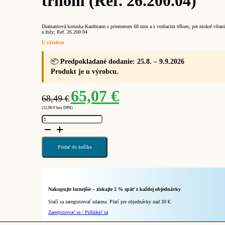
tŕňom (Ref. 26.200.04)
Diamantová korunka Kaufmann s priemerom 68 mm a s vodiacim tŕňom; pre mokré vŕtani
a žuly; Ref. 26.200.04
U výrobcu
📦
Predpokladané dodanie: 25.8. – 9.9.2026
Produkt je u výrobcu.
Pôvodná
Aktuálna
65,07
€
68,49
€
cena
cena
(
52,90
€
bez DPH)
bola:
je:
množstvo
68,49 €.
65,07 €.
KAUFMANN
Diamantová
korunka
68
mm
Pridať do košíka
s
vodiacim
tŕňom
(Ref.
26.200.04)
Nakupujte lacnejšie – získajte 2 % späť z každej objednávky
Stačí sa zaregistrovať zdarma. Platí pre objednávky nad 30 €.
Zaregistrovať sa / Prihlásiť sa