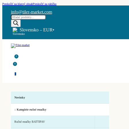
Preskočiť na hlavný obsah
Preskočiť na pätičku
info@tiler-market.com
Products
search
Slovensko – EUR
▾
0
0
0
Novinky
↓ Kategórie ručné rezačky
Ručné rezačky BATTIPAV