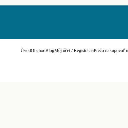
Úvod
Obchod
Blog
Môj účet / Registrácia
Prečo nakupovať u