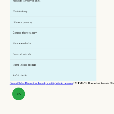
Miešadlá stavebných zmesí
Nivelačné sety
Ochranné pomôcky
Čistiace nástroje a sady
Hutniaca technika
Pracovné svietidlá
Ručné leštiace špongie
Ručné náradie
Domov
Obchod
Diamantové korunky a vrtáky
Vŕtanie za mokra
KAUFMANN Diamantová korunka 68 mm 
-5%