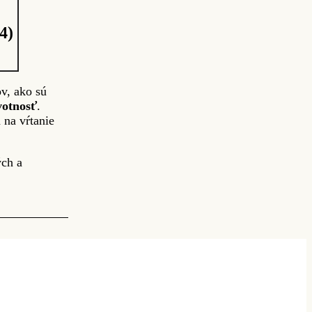
4)
v, ako sú
votnosť
.
 na vŕtanie
ých a