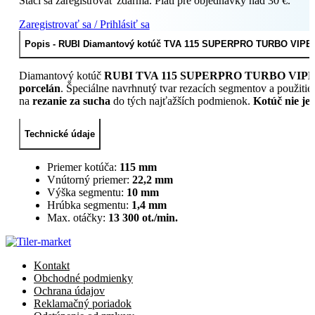
Stačí sa zaregistrovať zdarma. Platí pre objednávky nad 30 €.
na
tvrdé
Zaregistrovať sa / Prihlásiť sa
materiály
(Ref.
Popis - RUBI Diamantový kotúč TVA 115 SUPERPRO TURBO VIPER na
31932)
Diamantový kotúč
RUBI TVA 115 SUPERPRO TURBO VIPER je urče
porcelán
. Špeciálne navrhnutý tvar rezacích segmentov a použiti
na
rezanie za sucha
do tých najťažších podmienok.
Kotúč nie je
Technické údaje
Priemer kotúča:
115 mm
Vnútorný priemer:
22,2 mm
Výška segmentu:
10 mm
Hrúbka segmentu:
1,4 mm
Max. otáčky:
13 300 ot./min.
Kontakt
Obchodné podmienky
Ochrana údajov
Reklamačný poriadok