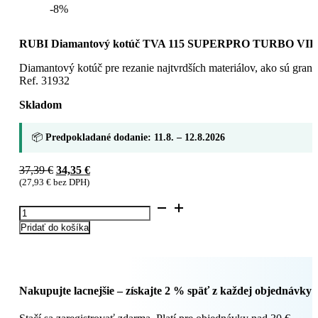
-8%
RUBI Diamantový kotúč TVA 115 SUPERPRO TURBO VIPER n
Diamantový kotúč pre rezanie najtvrdších materiálov, ako sú grani
Ref. 31932
Skladom
📦
Predpokladané dodanie: 11.8. – 12.8.2026
Pôvodná
Aktuálna
37,39
€
34,35
€
cena
cena
(
27,93
€
bez DPH)
bola:
je:
množstvo
37,39 €.
34,35 €.
RUBI
Pridať do košíka
Diamantový
kotúč
TVA
115
SUPERPRO
Nakupujte lacnejšie – získajte 2 % späť z každej objednávky
TURBO
VIPER