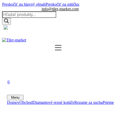
Preskočiť na hlavný obsah
Preskočiť na pätičku
info@tiler-market.com
Products
search
Slovensko – EUR
▾
0
0
0
Menu
Domov
Obchod
Diamantové rezné kotúče
Rezanie za sucha
Priemer