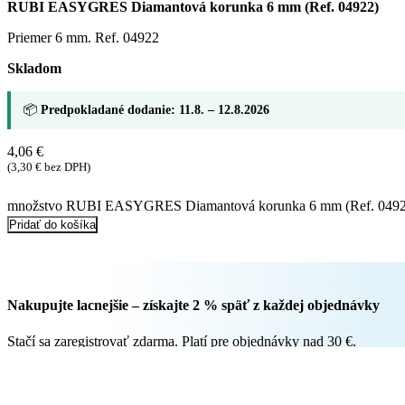
RUBI EASYGRES Diamantová korunka 6 mm (Ref. 04922)
Priemer 6 mm. Ref. 04922
Skladom
📦
Predpokladané dodanie: 11.8. – 12.8.2026
4,06
€
(
3,30
€
bez DPH)
množstvo RUBI EASYGRES Diamantová korunka 6 mm (Ref. 0492
Pridať do košíka
Nakupujte lacnejšie – získajte 2 % späť z každej objednávky
Stačí sa zaregistrovať zdarma. Platí pre objednávky nad 30 €.
Zaregistrovať sa / Prihlásiť sa
Popis - RUBI EASYGRES Diamantová korunka 6 mm (Ref. 04922)