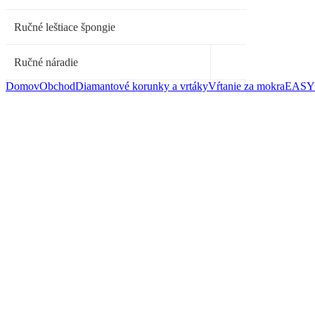
Ručné leštiace špongie
Ručné náradie
Domov
Obchod
Diamantové korunky a vrtáky
Vŕtanie za mokra
EASY