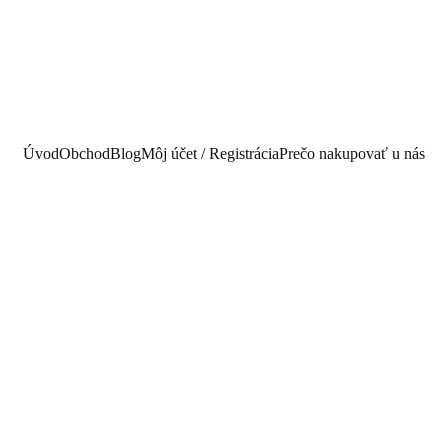
Úvod
Obchod
Blog
Môj účet / Registrácia
Prečo nakupovať u nás