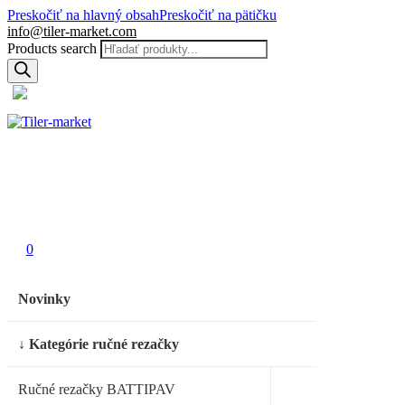
Preskočiť na hlavný obsah
Preskočiť na pätičku
info@tiler-market.com
Products search
Slovensko – EUR
▾
0
0
0
Novinky
↓ Kategórie ručné rezačky
Ručné rezačky BATTIPAV