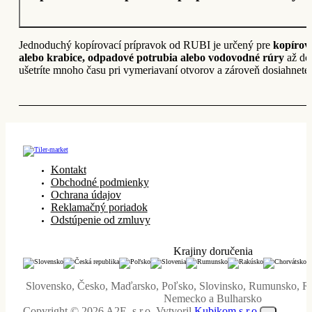
Jednoduchý kopírovací prípravok od RUBI je určený pre
kopírova
alebo krabice, odpadové potrubia alebo vodovodné rúry
až do 
ušetríte mnoho času pri vymeriavaní otvorov a zároveň dosiahnete 
Kontakt
Obchodné podmienky
Ochrana údajov
Reklamačný poriadok
Odstúpenie od zmluvy
Krajiny doručenia
Slovensko, Česko, Maďarsko, Poľsko, Slovinsko, Rumunsko, R
Nemecko a Bulharsko
Copyright © 2026 A2E, s.r.o. Vytvoril
Kubikom s.r.o.