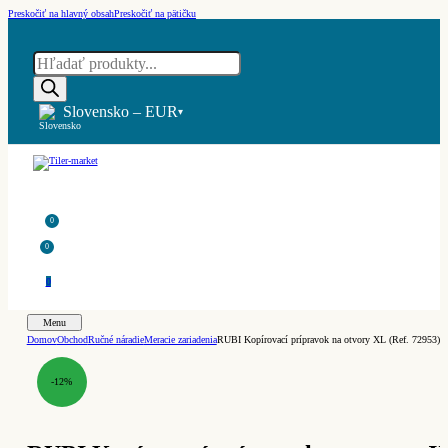
Preskočiť na hlavný obsah
Preskočiť na pätičku
Products
search
Slovensko – EUR
▾
0
0
0
Menu
Domov
Obchod
Ručné náradie
Meracie zariadenia
RUBI Kopírovací prípravok na otvory XL (Ref. 72953)
-12%