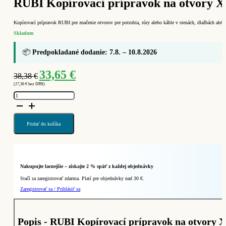
RUBI Kopírovací prípravok na otvory XL
Kopírovací prípravok RUBI pre značenie otvorov pre potrubia, rúry alebo káble v stenách, dlažbách ale
Skladom
📦
Predpokladané dodanie: 7.8. – 10.8.2026
Pôvodná
Aktuálna
33,65
€
38,38
€
cena
cena
(
27,36
€
bez DPH)
bola:
je:
množstvo
38,38 €.
33,65 €.
RUBI
Kopírovací
prípravok
na
otvory
Pridať do košíka
XL
(Ref.
72953)
Nakupujte lacnejšie – získajte 2 % späť z každej objednávky
Stačí sa zaregistrovať zdarma. Platí pre objednávky nad 30 €.
Zaregistrovať sa / Prihlásiť sa
Popis - RUBI Kopírovací prípravok na otvory X